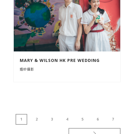
MARY & WILSON HK PRE WEDDING
婚紗攝影
1
2
3
4
5
6
7