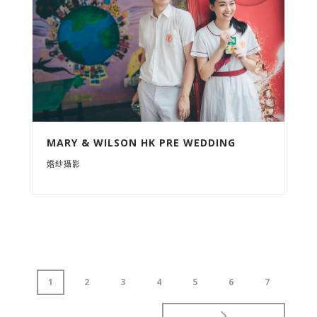
MARY & WILSON HK PRE WEDDING
婚紗攝影
1
2
3
4
5
6
7