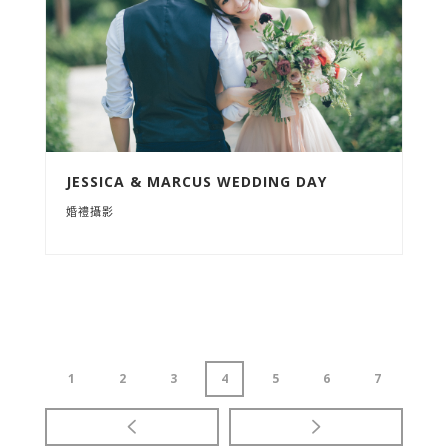
JESSICA & MARCUS WEDDING DAY
婚禮攝影
1
2
3
4
5
6
7