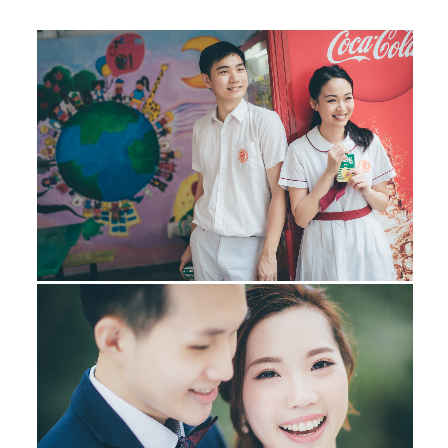
MARY & WILSON HK PRE WEDDING
婚紗攝影