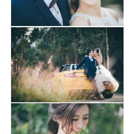
TOBY & ICE PRE-WEDDING
婚紗攝影
ESTHER & VINCENT PRE-WEDDING
婚紗攝影